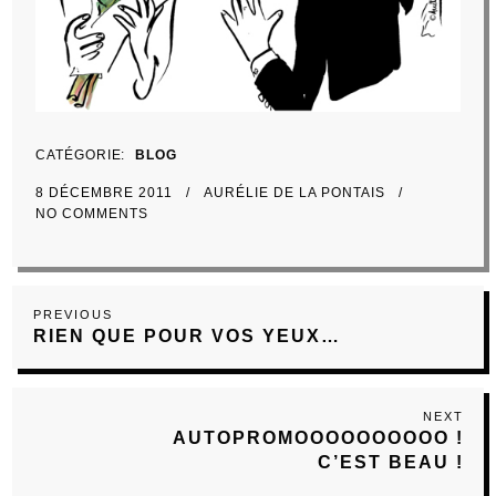
CATÉGORIE
BLOG
8 DÉCEMBRE 2011
AURÉLIE DE LA PONTAIS
NO COMMENTS
Navigation
Previous
PREVIOUS
de
RIEN QUE POUR VOS YEUX…
Post
l’article
NEXT
Next
AUTOPROMOOOOOOOOOO !
Post
C’EST BEAU !