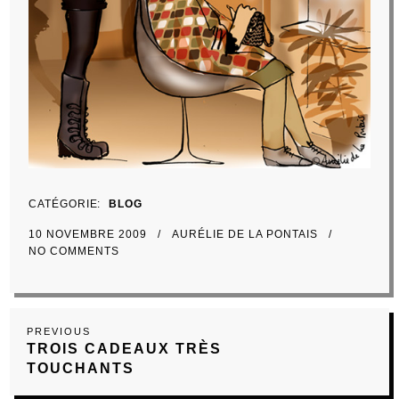
CATÉGORIE
BLOG
10 NOVEMBRE 2009
AURÉLIE DE LA PONTAIS
NO COMMENTS
Navigation
Previous
PREVIOUS
de
TROIS CADEAUX TRÈS
Post
TOUCHANTS
l’article