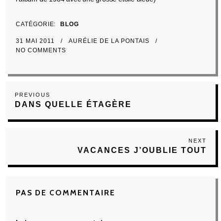
CATÉGORIE
BLOG
31 MAI 2011
AURÉLIE DE LA PONTAIS
NO COMMENTS
Navigation
Previous
PREVIOUS
de
DANS QUELLE ÉTAGÈRE
Post
l’article
NEXT
Next
VACANCES J’OUBLIE TOUT
Post
PAS DE COMMENTAIRE