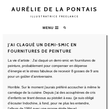
AURÉLIE DE LA PONTAIS
ILLUSTRATRICE FREELANCE
MENU
J’AI CLAQUÉ UN DEMI-SMIC EN
FOURNITURES DE PEINTURE
La vie d’artiste : J’ai claqué un demi-smic en fournitures de
peinture, probablement pour compenser en dépense
d’énergie et le stress fabuleux de recevoir 8 gosses de 9 ans
pour un goûter d’anniversaire.
Horrible. Sur le moment j’aurais préféré accoucher à même le
carrelage de la cuisine. Depuis j’ai des acouphènes de cris
d’enfants se tirant dessus au pistolet à eau. (je suis obligé
d’écouter Indochine, à fond, pour ne plus les entendre,
l’album de 1984 avec une grosse étoile bleue)