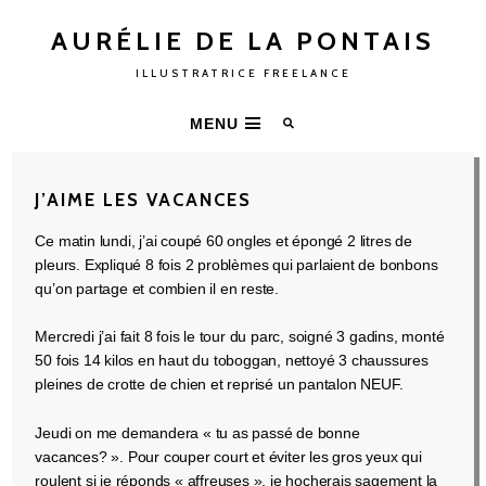
AURÉLIE DE LA PONTAIS
ILLUSTRATRICE FREELANCE
MENU
J’AIME LES VACANCES
Ce matin lundi, j’ai coupé 60 ongles et épongé 2 litres de
pleurs. Expliqué 8 fois 2 problèmes qui parlaient de bonbons
qu’on partage et combien il en reste.
Mercredi j’ai fait 8 fois le tour du parc, soigné 3 gadins, monté
50 fois 14 kilos en haut du toboggan, nettoyé 3 chaussures
pleines de crotte de chien et reprisé un pantalon NEUF.
Jeudi on me demandera « tu as passé de bonne
vacances? ». Pour couper court et éviter les gros yeux qui
roulent si je réponds « affreuses », je hocherais sagement la