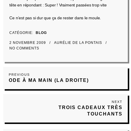
tête en répondant : Super ! Vraiment passées trop vite
Ce n’est pas si dur que ça de rester dans le moule.
CATÉGORIE
BLOG
2 NOVEMBRE 2009
AURÉLIE DE LA PONTAIS
NO COMMENTS
Navigation
Previous
PREVIOUS
de
ODE À MA MAIN (LA DROITE)
Post
l’article
NEXT
Next
TROIS CADEAUX TRÈS
Post
TOUCHANTS