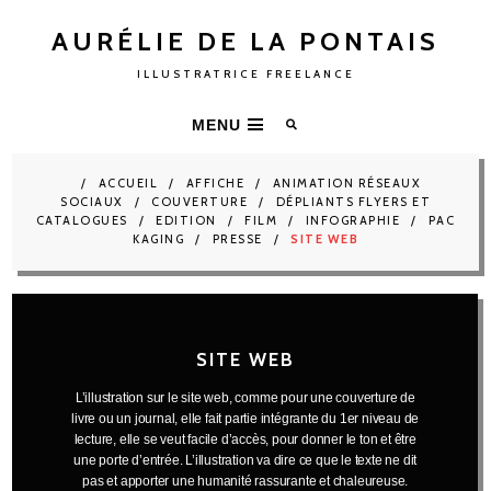
AURÉLIE DE LA PONTAIS
ILLUSTRATRICE FREELANCE
MENU
ACCUEIL
AFFICHE
ANIMATION RÉSEAUX
SOCIAUX
COUVERTURE
DÉPLIANTS FLYERS ET
CATALOGUES
EDITION
FILM
INFOGRAPHIE
PAC
KAGING
PRESSE
SITE WEB
SITE WEB
L’illustration sur le site web, comme pour une couverture de
livre ou un journal, elle fait partie intégrante du 1er niveau de
lecture, elle se veut facile d’accès, pour donner le ton et être
une porte d’entrée. L’illustration va dire ce que le texte ne dit
pas et apporter une humanité rassurante et chaleureuse.