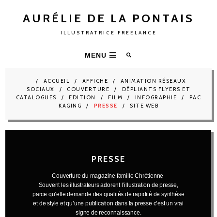
AURÉLIE DE LA PONTAIS
ILLUSTRATRICE FREELANCE
MENU
ACCUEIL
AFFICHE
ANIMATION RÉSEAUX
SOCIAUX
COUVERTURE
DÉPLIANTS FLYERS ET
CATALOGUES
EDITION
FILM
INFOGRAPHIE
PAC
KAGING
PRESSE
SITE WEB
PRESSE
Couverture du magazine famille Chrétienne
Souvent les illustrateurs adorent l’illustration de presse,
parce qu’elle demande des qualités de rapidité de synthèse
et de style et qu’une publication dans la presse c’est un vrai
signe de reconnaissance.