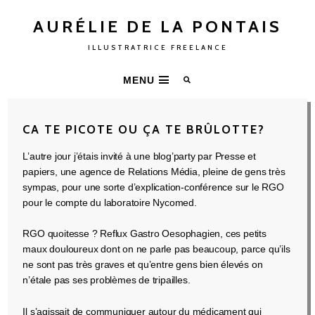
AURÉLIE DE LA PONTAIS
ILLUSTRATRICE FREELANCE
MENU
CA TE PICOTE OU ÇA TE BRÛLOTTE?
L’autre jour j’étais invité à une blog’party par Presse et
papiers, une agence de Relations Média, pleine de gens très
sympas, pour une sorte d’explication-conférence sur le RGO
pour le compte du laboratoire Nycomed.
RGO quoitesse ? Reflux Gastro Oesophagien, ces petits
maux douloureux dont on ne parle pas beaucoup, parce qu’ils
ne sont pas très graves et qu’entre gens bien élevés on
n’étale pas ses problèmes de tripailles.
Il s’agissait de communiquer autour du médicament qui